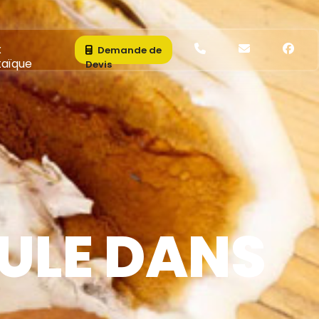
x
Demande de
taïque
Devis
ULE DANS