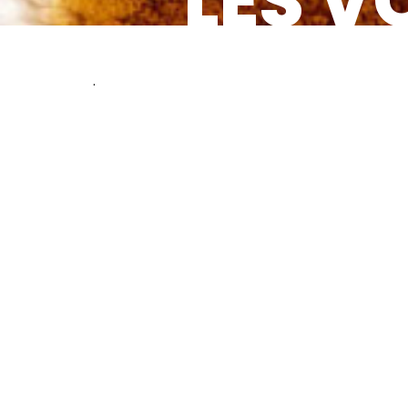
LES V
.